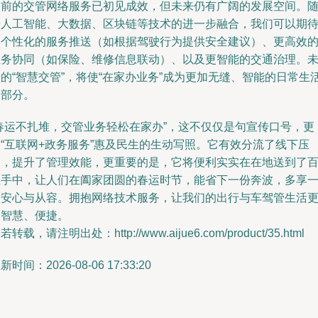
当前的交管网络服务已初见成效，但未来仍有广阔的发展空间。
着人工智能、大数据、区块链等技术的进一步融合，我们可以期
更个性化的服务推送（如根据驾驶行为提供安全建议）、更高效
业务协同（如保险、维修信息联动）、以及更智能的交通治理。
的“智慧交管”，将使“在家办业务”成为更加无缝、智能的日常生
一部分。
“春运不扎堆，交管业务轻松在家办”，这不仅仅是句宣传口号，更
是“互联网+政务服务”惠及民生的生动写照。它有效分流了线下压
力，提升了管理效能，更重要的是，它将便利实实在在地送到了
姓手中，让人们在阖家团圆的春运时节，能省下一份奔波，多享
份安心与从容。拥抱网络技术服务，让我们的出行与车驾管生活
加智慧、便捷。
若转载，请注明出处：http://www.aijue6.com/product/35.html
新时间：2026-08-06 17:33:20