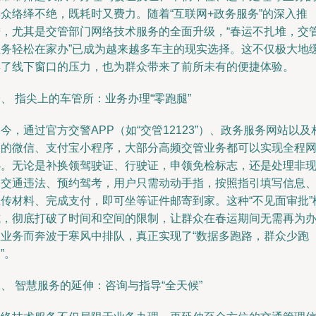
群众络绎不绝，既耗时又费力。随着“互联网+政务服务”的深入推
进，尤其是交管部门网络技术服务的全面升级，“春运不扎堆，交
业务轻松在家办”已成为越来越多车主的现实选择。这不仅极大地
解了线下窗口的压力，也为群众带来了前所未有的便捷体验。
、 指尖上的车管所：业务办理“零跑腿”
今，通过官方交警APP（如“交管12123”）、政务服务网站以及
关的微信、支付宝小程序，大部分高频交管业务都可以实现全程
办。无论是补换领驾驶证、行驶证，申领免检标志，还是处理非
场交通违法、预约驾考，用户只需动动手指，按照指引填写信息
上传材料、完成支付，即可坐等证件邮寄到家。这种“不见面审批”
式，彻底打破了时间和空间的限制，让群众在春运期间无需再为
理业务而奔波于寒风中排队，真正实现了“数据多跑路，群众少跑
”。
、 智慧服务的延伸：咨询与指导“全天候”