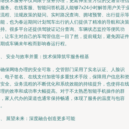
网络技术服务不仅局限于业务办理，更延伸至全方位的交通管理
息服务。在线客服、智能问答机器人能够7x24小时解答用户关于
务流程、法规政策的疑问。实时路况查询、拥堵预警、出行提示
功能，也为春运期间计划驾车出行的人们提供了精准的导航和决
支持。很多平台还提供驾驶证记分查询、车辆状态监控等便民功
能，让车主对自己的车驾管信息一目了然，提前规划，避免因证
过期或车辆未年检而影响春运行程。
三、 安全与效率并重：技术保障筑牢服务根基
为确保网络办理的安全可靠，交管部门采用了实名认证、人脸识
别、电子签名、在线支付加密等多重技术手段，保障用户信息和
金安全。业务流程的不断优化和系统效能的持续提升，也使得在
处理的效率和成功率大幅提高。对于不太熟悉智能手机操作的群
体，家人代办的渠道也通常保持畅通，体现了服务的温度与包容
性。
四、 展望未来：深度融合创造更多可能