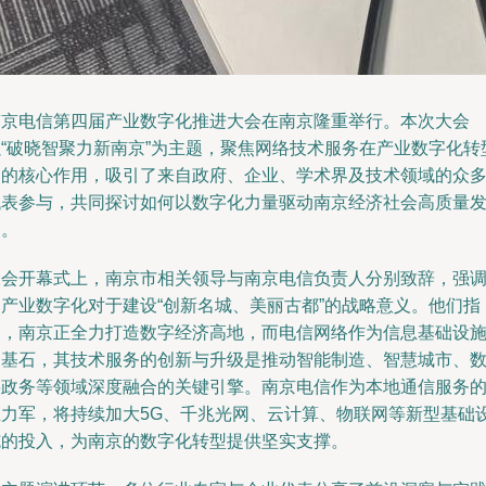
南京电信第四届产业数字化推进大会在南京隆重举行。本次大会
以“破晓智聚力新南京”为主题，聚焦网络技术服务在产业数字化转
中的核心作用，吸引了来自政府、企业、学术界及技术领域的众
代表参与，共同探讨如何以数字化力量驱动南京经济社会高质量
展。
大会开幕式上，南京市相关领导与南京电信负责人分别致辞，强
了产业数字化对于建设“创新名城、美丽古都”的战略意义。他们指
出，南京正全力打造数字经济高地，而电信网络作为信息基础设
的基石，其技术服务的创新与升级是推动智能制造、智慧城市、
字政务等领域深度融合的关键引擎。南京电信作为本地通信服务
主力军，将持续加大5G、千兆光网、云计算、物联网等新型基础
施的投入，为南京的数字化转型提供坚实支撑。