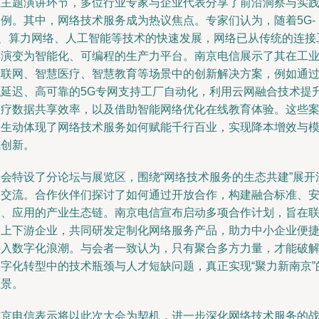
在主题演讲环节，多位行业专家与企业代表分享了前沿洞察与实
案例。其中，网络技术服务成为热议焦点。专家们认为，随着5G-
A、算力网络、人工智能等技术的快速发展，网络已从传统的连接
具演变为智能化、可编程的生产力平台。南京电信展示了其在工
互联网、智慧医疗、智慧教育等场景中的创新解决方案，例如通
低延迟、高可靠的5G专网支持工厂自动化，利用云网融合技术提
医疗数据共享效率，以及借助智能网络优化在线教育体验。这些
例生动体现了网络技术服务如何赋能千行百业，实现降本增效与
式创新。
大会特设了分论坛与展览区，围绕“网络技术服务的生态共建”展开
入交流。合作伙伴们探讨了如何通过开放合作，构建融合标准、
全、应用的产业生态链。南京电信宣布启动多项合作计划，旨在
合上下游企业，共同研发定制化网络服务产品，助力中小企业便
接入数字化浪潮。与会者一致认为，只有聚合多方力量，才能破
数字化转型中的技术瓶颈与人才短缺问题，真正实现“聚力新南京”
愿景。
南京电信表示将以此次大会为契机，进一步深化网络技术服务的