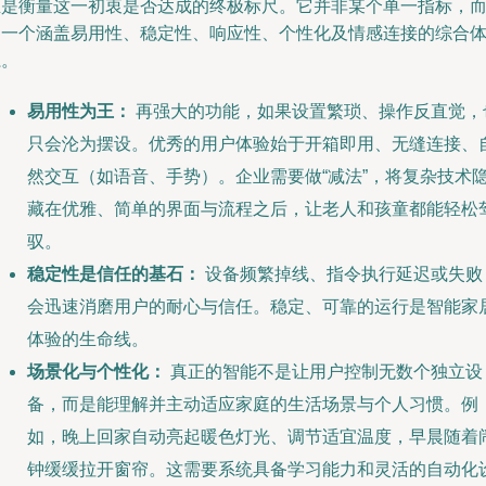
正是衡量这一初衷是否达成的终极标尺。它并非某个单一指标，
是一个涵盖易用性、稳定性、响应性、个性化及情感连接的综合
系。
易用性为王：
再强大的功能，如果设置繁琐、操作反直觉，
只会沦为摆设。优秀的用户体验始于开箱即用、无缝连接、
然交互（如语音、手势）。企业需要做“减法”，将复杂技术
藏在优雅、简单的界面与流程之后，让老人和孩童都能轻松
驭。
稳定性是信任的基石：
设备频繁掉线、指令执行延迟或失败
会迅速消磨用户的耐心与信任。稳定、可靠的运行是智能家
体验的生命线。
场景化与个性化：
真正的智能不是让用户控制无数个独立设
备，而是能理解并主动适应家庭的生活场景与个人习惯。例
如，晚上回家自动亮起暖色灯光、调节适宜温度，早晨随着
钟缓缓拉开窗帘。这需要系统具备学习能力和灵活的自动化